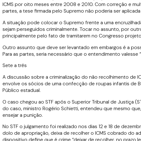
ICMS por oito meses entre 2008 e 2010. Com correção e multa
partes, a tese firmada pelo Supremo não poderia ser aplicad
A situação pode colocar o Supremo frente a uma encruzilhad
sejam perseguidos criminalmente. Tocar no assunto, por outro
principalmente pelo fato de tramitarem no Congresso projeto
Outro assunto que deve ser levantado em embargos é a poss
Para as partes, seria necessário que o entendimento valesse 
Sete a três
A discussão sobre a criminalização do não recolhimento de I
envolve os sócios de uma confecção de roupas infantis de B
Público estadual.
O caso chegou ao STF após o Superior Tribunal de Justiça (ST
do caso, ministro Rogério Schietti, entendeu que mesmo que
ensejar a punição.
No STF o julgamento foi realizado nos dias 12 e 18 de dezemb
dolo de apropriação, deixa de recolher o ICMS cobrado do adqui
dispositivo define que é crime “deixar de recolher, no prazo l