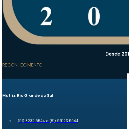
Desde 201
RECONHECIMENTO
Matriz: Rio Grande do Sul
(51) 3232 5544 e (51) 99123 5544