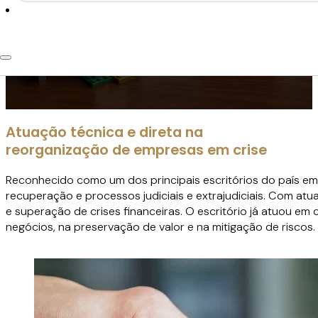
Atuamos em cenários de crise com
estratégias jurídicas voltadas à
reestruturação de dívidas, à
preservação de negócios e à
superação de situações de insolvência.
Atuação técnica e direta na
reorganização de empresas em crise
Reconhecido como um dos principais escritórios do país e
recuperação e processos judiciais e extrajudiciais. Com at
e superação de crises financeiras. O escritório já atuou em
negócios, na preservação de valor e na mitigação de riscos.