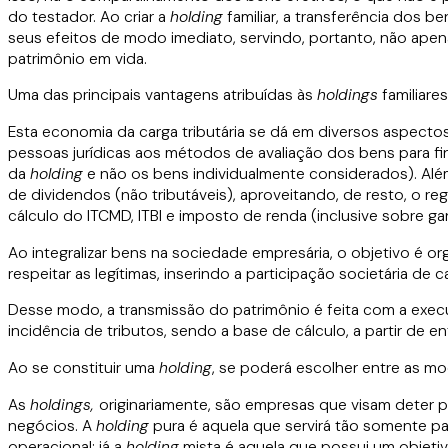
do testador. Ao criar a
holding
familiar, a transferência dos 
seus efeitos de modo imediato, servindo, portanto, não ape
patrimônio em vida.
Uma das principais vantagens atribuídas às
holdings
familiares
Esta economia da carga tributária se dá em diversos aspectos
pessoas jurídicas aos métodos de avaliação dos bens para fi
da
holding
e não os bens individualmente considerados). Além 
de dividendos (não tributáveis), aproveitando, de resto, o re
cálculo do ITCMD, ITBI e imposto de renda (inclusive sobre ga
Ao integralizar bens na sociedade empresária, o objetivo é o
respeitar as legítimas, inserindo a participação societária de
Desse modo, a transmissão do patrimônio é feita com a execu
incidência de tributos, sendo a base de cálculo, a partir de 
Ao se constituir uma
holding
, se poderá escolher entre as m
As
holdings,
originariamente, são empresas que visam deter p
negócios. A
holding
pura é aquela que servirá tão somente pa
operacional; já a
holding
mista é aquela que possui um objetiv