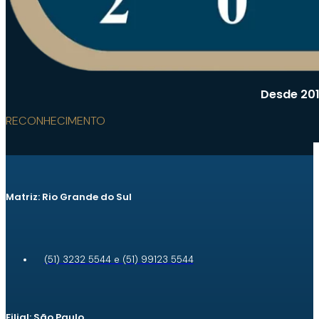
Desde 201
RECONHECIMENTO
Matriz: Rio Grande do Sul
(51) 3232 5544 e (51) 99123 5544
Filial: São Paulo