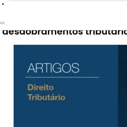
26 de outubro de 2023
Planejamento sucessório – 
desdobramentos tributári