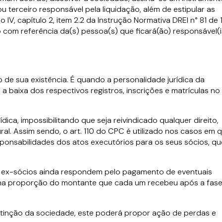
u terceiro responsável pela liquidação, além de estipular as
V, capítulo 2, item 2.2 da Instrução Normativa DREI n° 81 de 
o com referência da(s) pessoa(s) que ficará(ão) responsável(i
o de sua existência. É quando a personalidade jurídica da
a baixa dos respectivos registros, inscrições e matrículas no
dica, impossibilitando que seja reivindicado qualquer direito,
. Assim sendo, o art. 110 do CPC é utilizado nos casos em 
onsabilidades dos atos executórios para os seus sócios, qu
s ex-sócios ainda respondem pelo pagamento de eventuais
e na proporção do montante que cada um recebeu após a fas
extinção da sociedade, este poderá propor ação de perdas e