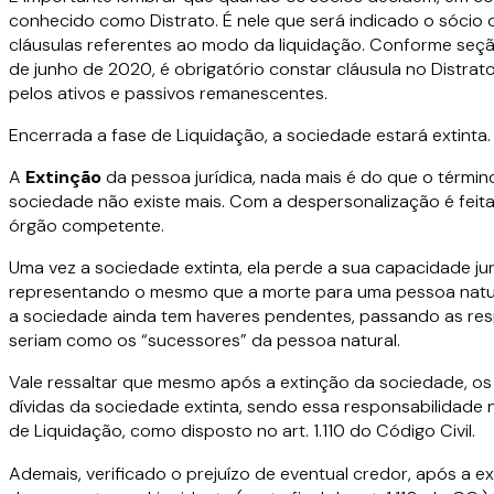
conhecido como Distrato. É nele que será indicado o sócio o
cláusulas referentes ao modo da liquidação. Conforme seção I
de junho de 2020, é obrigatório constar cláusula no Distrat
pelos ativos e passivos remanescentes.
Encerrada a fase de Liquidação, a sociedade estará extinta.
A
Extin
çã
o
da pessoa jurídica, nada mais é do que o términ
sociedade não existe mais. Com a despersonalização é feita 
órgão competente.
Uma vez a sociedade extinta, ela perde a sua capacidade jurí
representando o mesmo que a morte para uma pessoa natural
a sociedade ainda tem haveres pendentes, passando as resp
seriam como os “sucessores” da pessoa natural.
Vale ressaltar que mesmo após a extinção da sociedade, o
dívidas da sociedade extinta, sendo essa responsabilidad
de Liquidação, como disposto no art. 1.110 do Código Civil.
Ademais, verificado o prejuízo de eventual credor, após a 