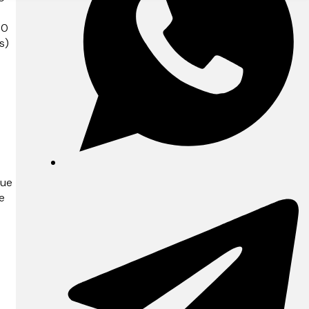
10
s)
que
e
e