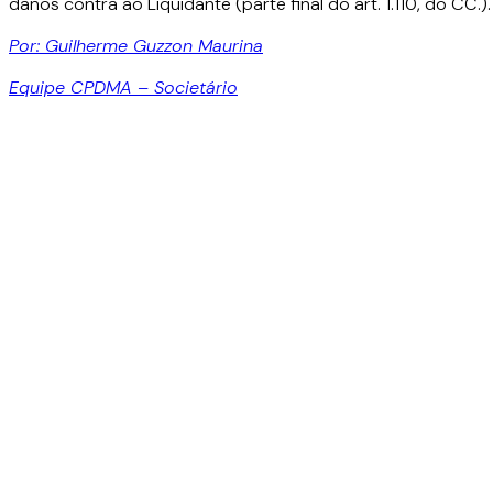
danos contra ao Liquidante (parte final do art. 1.110, do CC.).
Por: Guilherme Guzzon Maurina
Equipe CPDMA – Societário