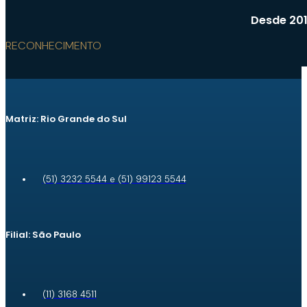
Desde 201
RECONHECIMENTO
Matriz: Rio Grande do Sul
(51) 3232 5544 e (51) 99123 5544
Filial: São Paulo
(11) 3168 4511