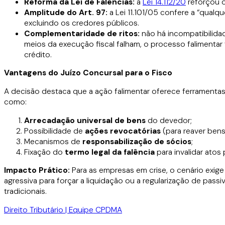
Reforma da Lei de Falências:
a
Lei 14.112/20
reforçou o
Amplitude do Art. 97:
a Lei 11.101/05 confere a “qualqu
excluindo os credores públicos.
Complementaridade de ritos:
não há incompatibilidad
meios da execução fiscal falham, o processo falimentar 
crédito.
Vantagens do Juízo Concursal para o Fisco
A decisão destaca que a ação falimentar oferece ferramentas
como:
Arrecada
ção universal de bens
do devedor;
Possibilidade de
açõ
es revocató
rias
(para reaver bens
Mecanismos de
responsabilização de s
ócios
;
Fixação do
termo legal da falê
ncia
para invalidar atos 
Impacto Prá
tico:
Para as empresas em crise, o cenário exig
agressiva para forçar a liquidação ou a regularização de pa
tradicionais.
Direito Tributário | Equipe CPDMA