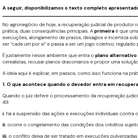
A seguir, disponibilizamos o texto completo apresentado
No agronegócio de hoje, a recuperação judicial de produtor rur
prática, duas consequências principais. A
primeira
é que uma 
execuções, alongamento de prazos, deságios e incerteza sob
ser “cada um por si” e passa a ser um jogo coletivo, regulado
É justamente nesse ambiente que entra o
plano alternativo
cerealistas, recusar planos draconianos e propor uma solução
A ideia aqui é explicar, em passos, como isso funciona na prát
1. O que acontece quando o devedor entra em recuperaçã
Quando o juiz defere o processamento da recuperação judicial,
49:
i.
há a suspensão das ações e execuções individuais contra o
ii.
ocorre o congelamento das condições dos créditos sujeitos à
iii.
o conflito deixa de ser tratado em execuções pulverizadas 