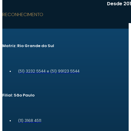
Desde 201
RECONHECIMENTO
Matriz: Rio Grande do Sul
(51) 3232 5544 e (51) 99123 5544
Filial: São Paulo
(11) 3168 4511