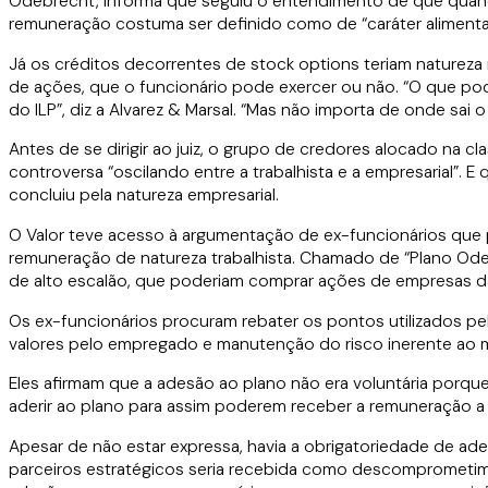
Odebrecht, informa que seguiu o entendimento de que quando 
remuneração costuma ser definido como de “caráter alimenta
Já os créditos decorrentes de stock options teriam naturez
de ações, que o funcionário pode exercer ou não. “O que p
do ILP”, diz a Alvarez & Marsal. “Mas não importa de onde sai o 
Antes de se dirigir ao juiz, o grupo de credores alocado na c
controversa “oscilando entre a trabalhista e a empresarial”.
concluiu pela natureza empresarial.
O Valor teve acesso à argumentação de ex-funcionários que 
remuneração de natureza trabalhista. Chamado de “Plano Odebr
de alto escalão, que poderiam comprar ações de empresas d
Os ex-funcionários procuram rebater os pontos utilizados pel
valores pelo empregado e manutenção do risco inerente ao 
Eles afirmam que a adesão ao plano não era voluntária porqu
aderir ao plano para assim poderem receber a remuneração a q
Apesar de não estar expressa, havia a obrigatoriedade de a
parceiros estratégicos seria recebida como descomprometim