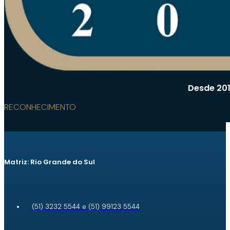
Desde 201
RECONHECIMENTO
Matriz: Rio Grande do Sul
(51) 3232 5544 e (51) 99123 5544