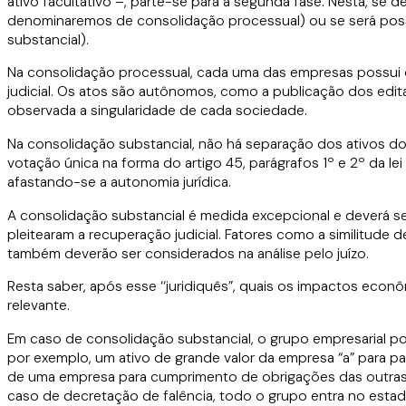
ativo facultativo –, parte-se para a segunda fase. Nesta, se
denominaremos de consolidação processual) ou se será pos
substancial).
Na consolidação processual, cada uma das empresas possui 
judicial. Os atos são autônomos, como a publicação dos edit
observada a singularidade de cada sociedade.
Na consolidação substancial, não há separação dos ativos do
votação única na forma do artigo 45, parágrafos 1º e 2º da l
afastando-se a autonomia jurídica.
A consolidação substancial é medida excepcional e deverá se
pleitearam a recuperação judicial. Fatores como a similitud
também deverão ser considerados na análise pelo juízo.
Resta saber, após esse ‘‘juridiquês”, quais os impactos econ
relevante.
Em caso de consolidação substancial, o grupo empresarial pod
por exemplo, um ativo de grande valor da empresa “a” para pag
de uma empresa para cumprimento de obrigações das outras re
caso de decretação de falência, todo o grupo entra no estado