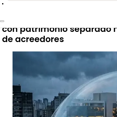
21 de mayo de 2026
El TSJ resuelve: las socied
con patrimonio separado 
de acreedores