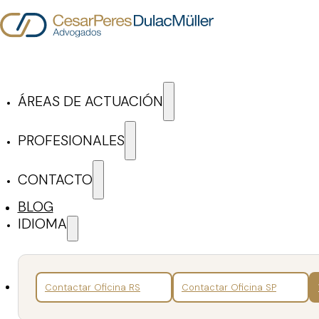
Saltar al contenido principal
Saltar al pie de página
ÁREAS DE ACTUACIÓN
Blog de Cesar Peres D
PROFESIONALES
CONTACTO
ARTÍCULOS Y NOTICIAS
BLOG
IDIOMA
Buscar
Volver
Contactar Oficina RS
Contactar Oficina SP
Noticias