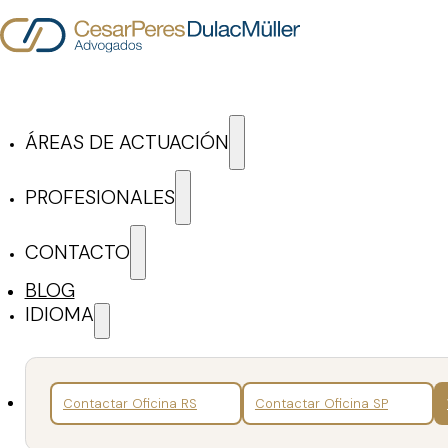
Saltar al contenido principal
Saltar al pie de página
ÁREAS DE ACTUACIÓN
Tributario
PROFESIONALES
CONTACTO
ÁREAS DE ACTUACIÓN
BLOG
IDIOMA
Contactar Oficina RS
Contactar Oficina SP