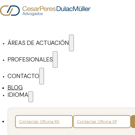
Saltar al contenido principal
Saltar al pie de página
ÁREAS DE ACTUACIÓN
Blog de Cesar Peres D
PROFESIONALES
CONTACTO
ARTÍCULOS Y NOTICIAS
BLOG
IDIOMA
Buscar
Volver
Contactar Oficina RS
Contactar Oficina SP
Artículos