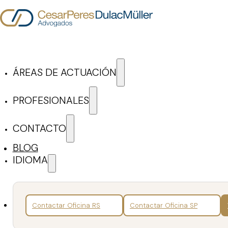
Saltar al contenido principal
Saltar al pie de página
ÁREAS DE ACTUACIÓN
Blog de Cesar Peres D
PROFESIONALES
CONTACTO
ARTÍCULOS Y NOTICIAS
BLOG
IDIOMA
Buscar
Volver
Contactar Oficina RS
Contactar Oficina SP
Artículos